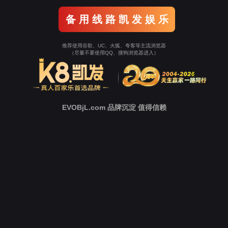
备 用 线 路 凯 发 娱 乐
推荐使用谷歌、UC、火狐、夸客等主流浏览器
（尽量不要使用QQ、搜狗浏览器进入）
EVOBjL.com 品牌沉淀 值得信赖